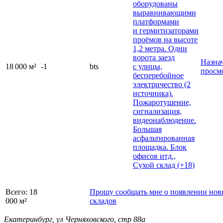
оборудованы
выравнивающими
платформами
и гермитизаторами
проёмов на высоте
1,2 метра. Одни
ворота заезд
Назна
18 000
м²
-1
bts
с улицы,
просм
бесперебойное
электричество (2
источника).
Пожаротушение,
сигнализация,
видеонаблюдение.
Большая
асфальтированная
площадка. Блок
офисов итд.,
Сухой склад (+18)
Всего:
18
Прошу сообщать мне о появлении но
000
м²
складов
Екатеринбург, ул Черняховского, стр 88а